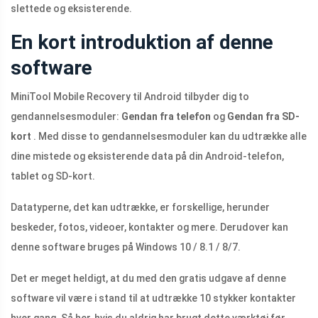
slettede og eksisterende.
En kort introduktion af denne
software
MiniTool Mobile Recovery til Android tilbyder dig to
gendannelsesmoduler:
Gendan fra telefon
og
Gendan fra SD-
kort
. Med disse to gendannelsesmoduler kan du udtrække alle
dine mistede og eksisterende data på din Android-telefon,
tablet og SD-kort.
Datatyperne, det kan udtrække, er forskellige, herunder
beskeder, fotos, videoer, kontakter og mere. Derudover kan
denne software bruges på Windows 10 / 8.1 / 8/7.
Det er meget heldigt, at du med den gratis udgave af denne
software vil være i stand til at udtrække 10 stykker kontakter
hver gang. Så her, hvis du aldrig har brugt dette værktøj før,