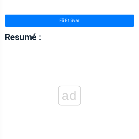
Få Et Svar
Resumé :
ad