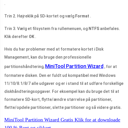
.
Trin 2. Højreklik på SD-kortet og vælg
Format
.
Trin 3. Vælg et filsystem fra rullemenuen, og
NTFS
anbefales.
Klik derefter
OK
.
Hvis du har problemer med at formatere kortet i Disk
Management, kan du bruge den professionelle
MiniTool Partition Wizard
partitionshåndtering,
, for at
formatere disken. Den er fuldt ud kompatibel med Windows
11/10/8.1/8/7 alle udgaver og er i stand til at udføre forskellige
diskhåndteringsopgaver. For eksempel kan du bruge det til at
formatere SD-kort, flytte/ændre størrelse på partitioner,
flette/opdele partitioner, slette partitioner og så videre gratis.
MiniTool Partition Wizard Gratis
Klik for at downloade
100 %
Rent og sikkert