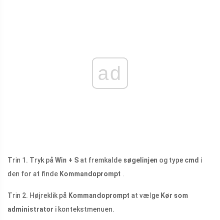
ad
Trin 1. Tryk på
Win + S
at fremkalde
søgelinjen
og type
cmd
i
den for at finde
Kommandoprompt
.
Trin 2. Højreklik på
Kommandoprompt
at vælge
Kør som
administrator
i kontekstmenuen.