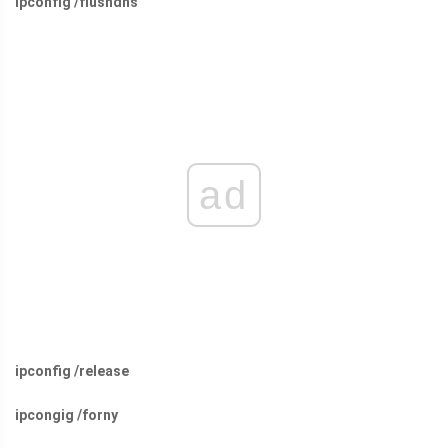
ipconfig /flushdns
ad
ipconfig /release
ipcongig /forny