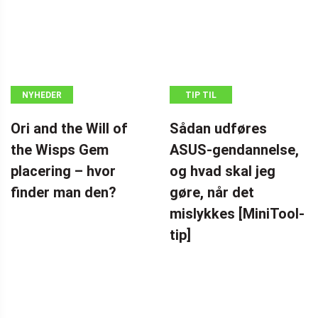
NYHEDER
TIP TIL
SIKKERHEDSKOPIERING
Ori and the Will of
Sådan udføres
the Wisps Gem
ASUS-gendannelse,
placering – hvor
og hvad skal jeg
finder man den?
gøre, når det
mislykkes [MiniTool-
tip]