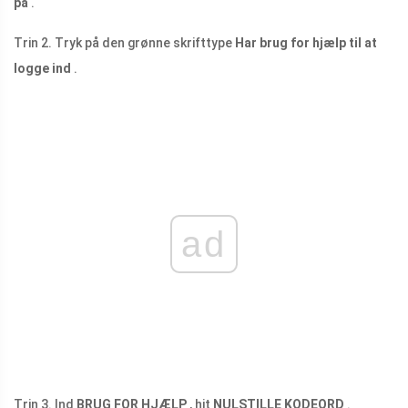
på
.
Trin 2. Tryk på den grønne skrifttype
Har brug for hjælp til at
logge ind
.
ad
Trin 3. Ind
BRUG FOR HJÆLP
, hit
NULSTILLE KODEORD
.