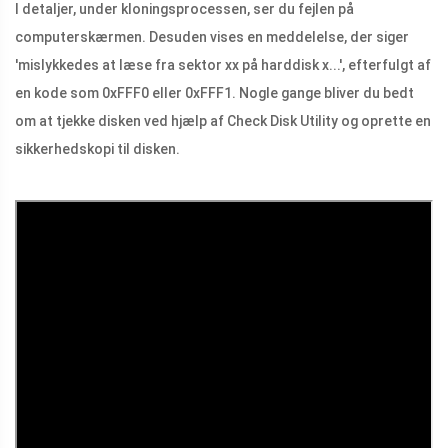
I detaljer, under kloningsprocessen, ser du fejlen på
computerskærmen. Desuden vises en meddelelse, der siger
'mislykkedes at læse fra sektor xx på harddisk x...', efterfulgt af
en kode som 0xFFF0 eller 0xFFF1. Nogle gange bliver du bedt
om at tjekke disken ved hjælp af Check Disk Utility og oprette en
sikkerhedskopi til disken.