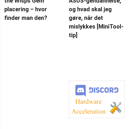
the Wisps Gem
ASUS-gendannelse,
placering – hvor
og hvad skal jeg
finder man den?
gøre, når det
mislykkes [MiniTool-
tip]