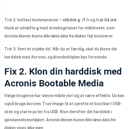
Trin 2: Indtast kommandoen –
chkdsk g: /f /r
og tryk
Gå ind
.
Husk at udskifte
g
med drevbogstavet for måldrevet, som
Acronis-klonen kunne ikke læse data fra disken
fejl involverer.
Trin 3: Vent et stykke tid. Når du er færdig, skal du klone din
harddisk med Acronis, og klondiskfejlen kan forsvinde.
Fix 2. Klon din harddisk med
Acronis Bootable Media
Ifølge brugerne har denne måde vist sig at være effektiv. Du kan
også bruge Acronis True Image til at oprette et bootbart USB-
drev og starte pc'en fra USB. Klon derefter din harddisk i
gendannelsesmiljøet.
Acronis-klonen kunne ikke læse data fra
disken
vises ikke igen.