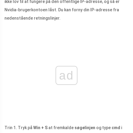
ikke lov til at fungere på den offentlige IP-adresse, og så er
Nvidia-brugerkontoen låst. Du kan forny din IP-adresse fra
nedenstående retningslinjer.
ad
Trin 1. Tryk på
Win + S
at fremkalde
søgelinjen
og type
cmd
i