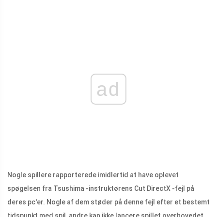
ad
Nogle spillere rapporterede imidlertid at have oplevet
spøgelsen fra Tsushima -instruktørens Cut DirectX -fejl på
deres pc'er. Nogle af dem støder på denne fejl efter et bestemt
tidspunkt med spil, andre kan ikke lancere spillet overhovedet.