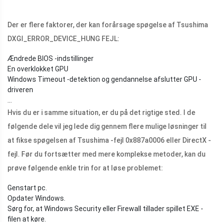
Der er flere faktorer, der kan forårsage spøgelse af Tsushima
DXGI_ERROR_DEVICE_HUNG FEJL:
Ændrede BIOS -indstillinger
En overklokket GPU
Windows Timeout -detektion og gendannelse afslutter GPU -
driveren
...
Hvis du er i samme situation, er du på det rigtige sted. I de
følgende dele vil jeg lede dig gennem flere mulige løsninger til
at fikse spøgelsen af ​​Tsushima -fejl 0x887a0006 eller DirectX -
fejl. Før du fortsætter med mere komplekse metoder, kan du
prøve følgende enkle trin for at løse problemet:
Genstart pc.
Opdater Windows.
Sørg for, at Windows Security eller Firewall tillader spillet EXE -
filen at køre.