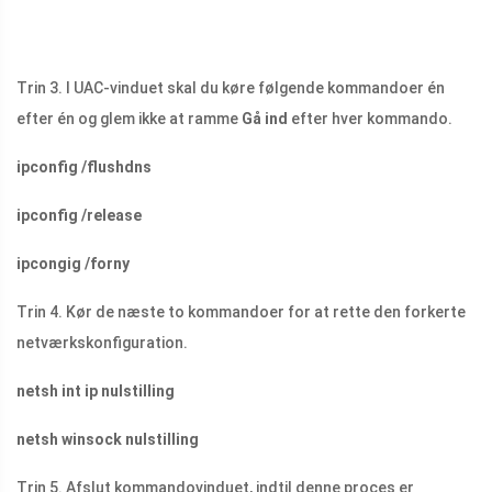
Trin 3. I UAC-vinduet skal du køre følgende kommandoer én
efter én og glem ikke at ramme
Gå ind
efter hver kommando.
ipconfig /flushdns
ipconfig /release
ipcongig /forny
Trin 4. Kør de næste to kommandoer for at rette den forkerte
netværkskonfiguration.
netsh int ip nulstilling
netsh winsock nulstilling
Trin 5. Afslut kommandovinduet, indtil denne proces er