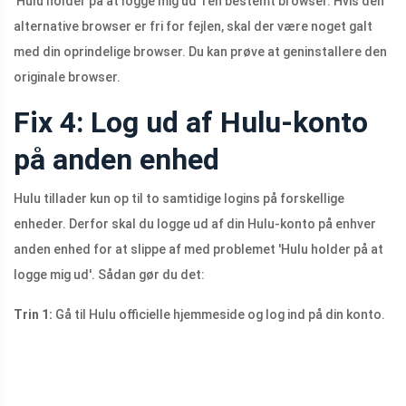
'Hulu holder på at logge mig ud' i en bestemt browser. Hvis den
alternative browser er fri for fejlen, skal der være noget galt
med din oprindelige browser. Du kan prøve at geninstallere den
originale browser.
Fix 4: Log ud af Hulu-konto
på anden enhed
Hulu tillader kun op til to samtidige logins på forskellige
enheder. Derfor skal du logge ud af din Hulu-konto på enhver
anden enhed for at slippe af med problemet 'Hulu holder på at
logge mig ud'. Sådan gør du det:
Trin 1:
Gå til Hulu officielle hjemmeside og log ind på din konto.