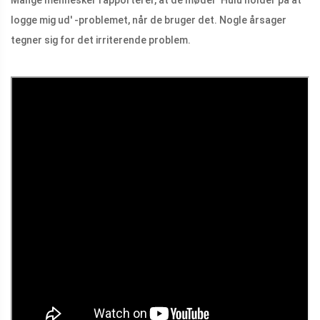
Mange mennesker rapporterer, at de møder 'Hulu holder på at
logge mig ud' -problemet, når de bruger det. Nogle årsager
tegner sig for det irriterende problem.