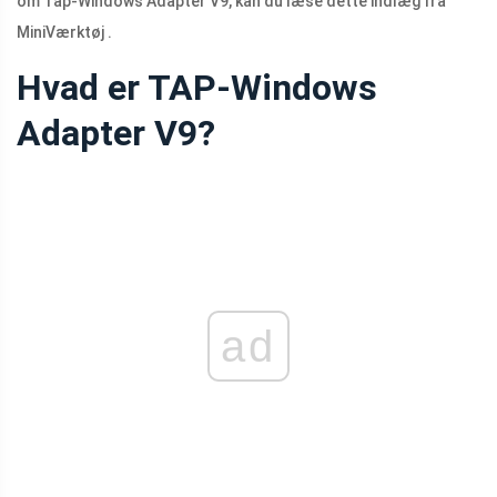
om Tap-Windows Adapter V9, kan du læse dette indlæg fra
MiniVærktøj .
Hvad er TAP-Windows
Adapter V9?
ad