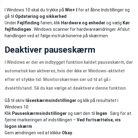
I Windows 10 skal du trykke på
Win+ I
for at åbne Indstillinger og
gå til
Opdatering og sikkerhed
.
Under
Fejlfinding
fanen, klik
Hardware og enheder
og vælg
Kør
fejlfindingen
. Windows scanner for hardwareændringer. Afslut
handlingen ved at følge instruktionerne på skærmen.
Deaktiver pauseskærm
I Windows er der en indbygget funktion kaldet pauseskærm, der
automatisk kan aktiveres, hvis der ikke er Windows-aktivitet
efter et stykke tid. Monitorskærmen ser ud til at gå i
dvaletilstand. Så du kan vælge at deaktivere denne funktion.
Gå til skriv
låseskærmsindstillinger
og klik på resultatet i
Windows 10.
Klik
Pauseskærmsindstillinger
og sæt den til
Ingen
. Sørg for at
fjerne markeringen af ​​indstillingen –
Ved fortsættelse, vis
logon skærm
.
Gem ændringen ved at klikke
Okay
.