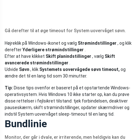
Gå derefter til at øge timeout for System uovervåget søvn.
Højreklik på Windows-ikonet og vælg
Strømindstillinger
, og klik
derefter
Yderligere strømindstillinger
.
Efter at have klikket
Skift planindstillinger
, vælg
Skift
avancerede strømindstillinger
.
Udvide
Søvn
, klik
Systemets uovervågede søvn timeout,
og
ændre det til en lang tid som 30 minutter.
Tip:
Disse tips ovenfor er baseret på et opstartende Windows-
operativsystem. Hvis Windows 10 ikke starter op, kan du prøve
disse rettelser i fejlsikret tilstand: tjek forbindelsen, deaktiver
pauseskærm, skift strømindstillinger, opdater skærmdriver og
indstil System uovervåget sleep-timeout til en lang tid.
Bundlinie
Monitor, der går i dvale, er irriterende, men heldigvis kan du