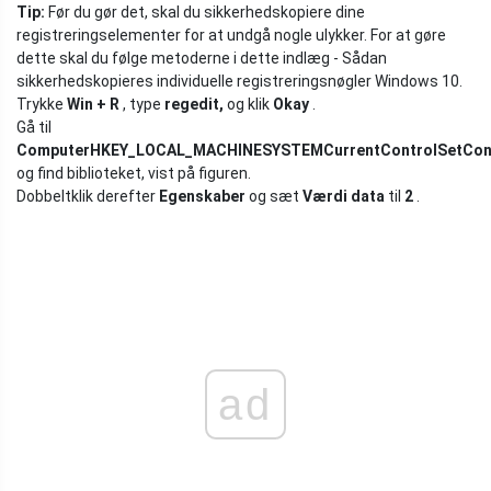
Tip:
Før du gør det, skal du sikkerhedskopiere dine
registreringselementer for at undgå nogle ulykker. For at gøre
dette skal du følge metoderne i dette indlæg - Sådan
sikkerhedskopieres individuelle registreringsnøgler Windows 10.
Trykke
Win + R
, type
regedit,
og klik
Okay
.
Gå til
ComputerHKEY_LOCAL_MACHINESYSTEMCurrentControlSetCont
og find biblioteket, vist på figuren.
Dobbeltklik derefter
Egenskaber
og sæt
Værdi data
til
2
.
ad