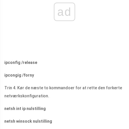
ad
ipconfig /release
ipcongig /forny
Trin 4. Kør de næste to kommandoer for at rette den forkerte
netværkskonfiguration.
netsh int ip nulstilling
netsh winsock nulstilling