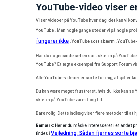
YouTube-video viser e
Vi ser videoer på YouTube hver dag, det kan vi kon
YouTube . Men nogle gange støder vi på nogle pro
fungerer ikke
,
YouTube sort skærm
, YouTube-v
Har du nogensinde set en sort skærm på YouTube
YouTube? Et ægte eksempel fra Support Forum vis
Alle YouTube-videoer er sorte for mig, afspiller kun
Du kan være meget frustreret, hvis du ikke kan s
skærm på YouTube vare i lang tid.
Bare rolig. Dette indlæg viser flere metoder til a
Bemærk:
Her er du måske interesseret i et andet pr
Vejledning: Sådan fjernes sorte b
findes i