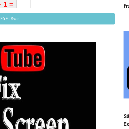
fr
Få Et Svar
Så
Ex