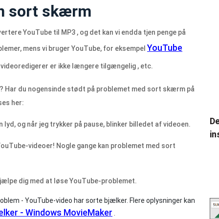
n sort skærm
vertere YouTube til MP3 , og det kan vi endda tjen penge på
YouTube
blemer, mens vi bruger YouTube, for eksempel
ideoredigerer er ikke længere tilgængelig , etc.
? Har du nogensinde stødt på problemet med sort skærm på
es her:
De
 lyd, og når jeg trykker på pause, blinker billedet af videoen.
in
e YouTube-videoer! Nogle gange kan problemet med sort
t hjælpe dig med at løse YouTube-problemet.
oblem - YouTube-video har sorte bjælker. Flere oplysninger kan
jælker - Windows MovieMaker
.