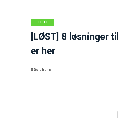
TIP TIL
FILMSKABER
[LØST] 8 løsninger t
er her
8 Solutions