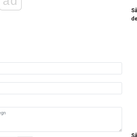
ad
Så
de
Så