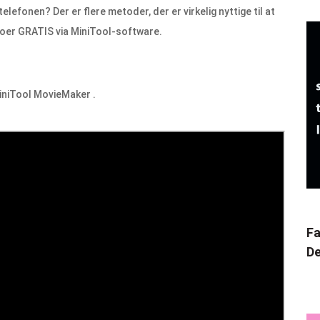
onen? Der er flere metoder, der er virkelig nyttige til at
oer GRATIS via MiniTool-software.
 MiniTool MovieMaker .
Fa
De