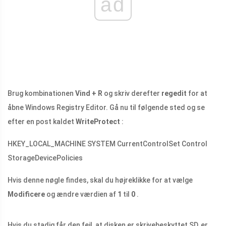
ad
Brug kombinationen
Vind + R
og skriv derefter
regedit
for at
åbne Windows Registry Editor. Gå nu til følgende sted og se
efter en post kaldet
WriteProtect
:
HKEY_LOCAL_MACHINE SYSTEM CurrentControlSet Control
StorageDevicePolicies
Hvis denne nøgle findes, skal du højreklikke for at vælge
Modificere
og ændre værdien af
1
til
0
.
Hvis du stadig får den fejl, at disken er skrivebeskyttet SD, er