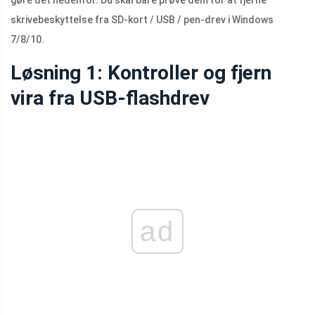
gøre det nedenfor. Du skal bare prøve dem for at fjerne
skrivebeskyttelse fra SD-kort / USB / pen-drev i Windows
7/8/10.
Løsning 1: Kontroller og fjern
vira fra USB-flashdrev
ad