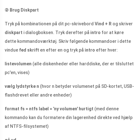
②
Brug Diskpart
Tryk på kombinationen på dit pc-skrivebord
Vind + R
og skriver
diskpart
i dialogboksen. Tryk derefter på
intro
for at køre
dette kommandoværktøj. Skriv følgende kommandoer i dette
vindue
fed skrift
en efter en og tryk på
intro
efter hver:
listevolumen
(alle diskenheder eller harddiske, der er tilsluttet
pc'en, vises)
vælg lydstyrke n
(hvor n betyder volumenet på SD-kortet, USB-
flashdrevet eller andre enheder)
format fs = ntfs label = 'ny volumen' hurtigt
(med denne
kommando kan du formatere din lagerenhed direkte ved hjælp
af NTFS-filsystemet)