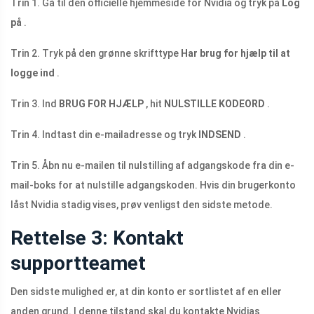
Trin 1. Gå til den officielle hjemmeside for Nvidia og tryk på
Log
på
.
Trin 2. Tryk på den grønne skrifttype
Har brug for hjælp til at
logge ind
.
Trin 3. Ind
BRUG FOR HJÆLP
, hit
NULSTILLE KODEORD
.
Trin 4. Indtast din e-mailadresse og tryk
INDSEND
.
Trin 5. Åbn nu e-mailen til nulstilling af adgangskode fra din e-
mail-boks for at nulstille adgangskoden. Hvis din brugerkonto
låst Nvidia stadig vises, prøv venligst den sidste metode.
Rettelse 3: Kontakt
supportteamet
Den sidste mulighed er, at din konto er sortlistet af en eller
anden grund. I denne tilstand skal du kontakte Nvidias