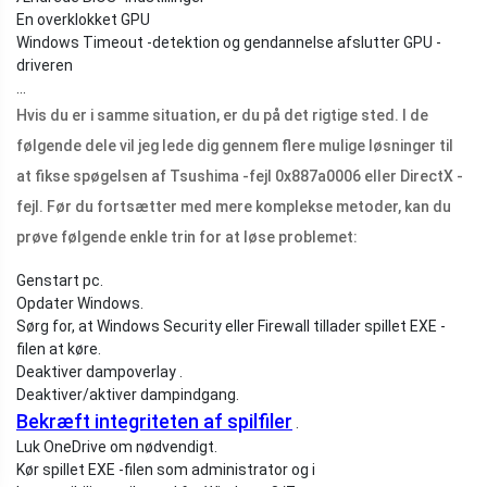
En overklokket GPU
Windows Timeout -detektion og gendannelse afslutter GPU -
driveren
...
Hvis du er i samme situation, er du på det rigtige sted. I de
følgende dele vil jeg lede dig gennem flere mulige løsninger til
at fikse spøgelsen af ​​Tsushima -fejl 0x887a0006 eller DirectX -
fejl. Før du fortsætter med mere komplekse metoder, kan du
prøve følgende enkle trin for at løse problemet:
Genstart pc.
Opdater Windows.
Sørg for, at Windows Security eller Firewall tillader spillet EXE -
filen at køre.
Deaktiver dampoverlay .
Deaktiver/aktiver dampindgang.
Bekræft integriteten af ​​spilfiler
.
Luk OneDrive om nødvendigt.
Kør spillet EXE -filen som administrator og i