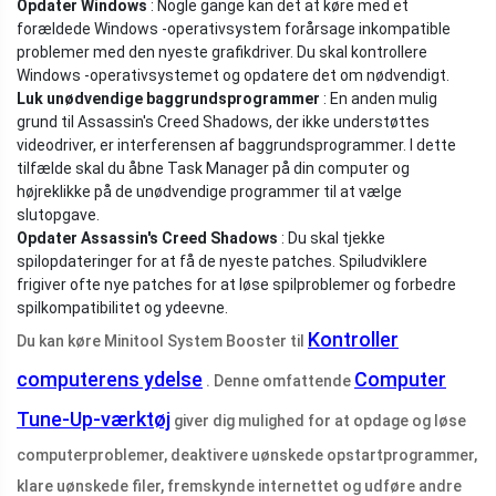
Opdater Windows
: Nogle gange kan det at køre med et
forældede Windows -operativsystem forårsage inkompatible
problemer med den nyeste grafikdriver. Du skal kontrollere
Windows -operativsystemet og opdatere det om nødvendigt.
Luk unødvendige baggrundsprogrammer
: En anden mulig
grund til Assassin's Creed Shadows, der ikke understøttes
videodriver, er interferensen af ​​baggrundsprogrammer. I dette
tilfælde skal du åbne Task Manager på din computer og
højreklikke på de unødvendige programmer til at vælge
slutopgave.
Opdater Assassin's Creed Shadows
: Du skal tjekke
spilopdateringer for at få de nyeste patches. Spiludviklere
frigiver ofte nye patches for at løse spilproblemer og forbedre
spilkompatibilitet og ydeevne.
Kontroller
Du kan køre Minitool System Booster til
computerens ydelse
Computer
. Denne omfattende
Tune-Up-værktøj
giver dig mulighed for at opdage og løse
computerproblemer, deaktivere uønskede opstartprogrammer,
klare uønskede filer, fremskynde internettet og udføre andre