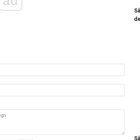
ad
Så
de
Så