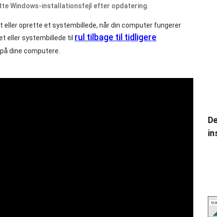
tte Windows-installationsfejl efter opdatering.
eller oprette et systembillede, når din computer fungerer
rul tilbage til tidligere
 eller systembillede til
r på dine computere.
De
in