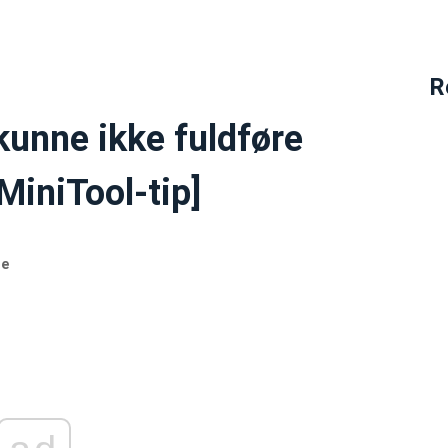
R
unne ikke fuldføre
[MiniTool-tip]
de