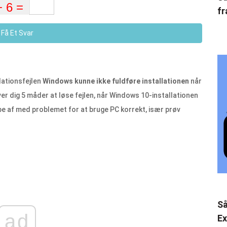
fr
Få Et Svar
lationsfejlen
Windows kunne ikke fuldføre installationen
når
er dig 5 måder at løse fejlen, når Windows 10-installationen
pe af med problemet for at bruge PC korrekt, især prøv
Så
ad
Ex