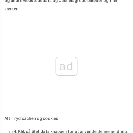
og andre webstedsdata
og
Cachelagrede billeder og filer
kasser.
ad
Alt = ryd cachen og cookies
Trin 4:
Klik på
Slet data
knappen for at anvende denne ændring.