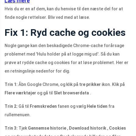
Læs mere
Hvis du er en af ​​dem, kan du henvise til den næste del for at
finde nogle rettelser. Bliv ved med at læse.
Fix 1: Ryd cache og cookies
Nogle gange kan den beskadigede Chrome-cache forårsage
problemet med 'Hulu holder på at logge mig ud'. Så du kan
prøve at rydde cache og cookies for at løse problemet. Her er
en retningslinje nedenfor for dig.
Trin 1:
Åbn Google Chrome, og klik på
tre prikker
ikon. Klik på
Flere værktøjer
og gå til
Slet browserdata
.
Trin 2:
Gå til
Fremskreden
fanen og vælg
Hele tiden
fra
rullemenuen.
Trin 3:
Tjek
Gennemse historie
,
Download historik
,
Cookies