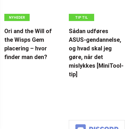
NYHEDER
TIP TIL
SIKKERHEDSKOPIERING
Ori and the Will of
Sådan udføres
the Wisps Gem
ASUS-gendannelse,
placering – hvor
og hvad skal jeg
finder man den?
gøre, når det
mislykkes [MiniTool-
tip]