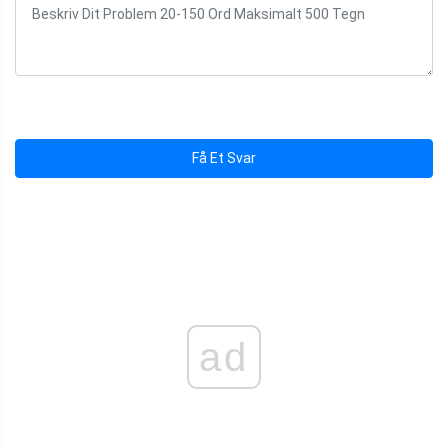
Få Et Svar
ad