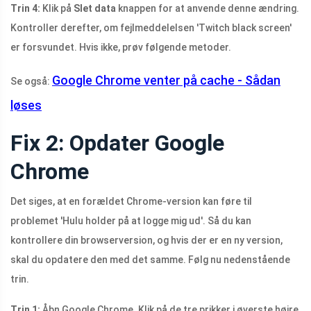
Trin 4:
Klik på
Slet data
knappen for at anvende denne ændring.
Kontroller derefter, om fejlmeddelelsen 'Twitch black screen'
er forsvundet. Hvis ikke, prøv følgende metoder.
Google Chrome venter på cache - Sådan
Se også:
løses
Fix 2: Opdater Google
Chrome
Det siges, at en forældet Chrome-version kan føre til
problemet 'Hulu holder på at logge mig ud'. Så du kan
kontrollere din browserversion, og hvis der er en ny version,
skal du opdatere den med det samme. Følg nu nedenstående
trin.
Trin 1:
Åbn Google Chrome. Klik på de tre prikker i øverste højre