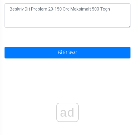
Få Et Svar
ad