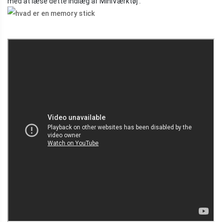
med at læse dette indlæg af MiniVærktøj .