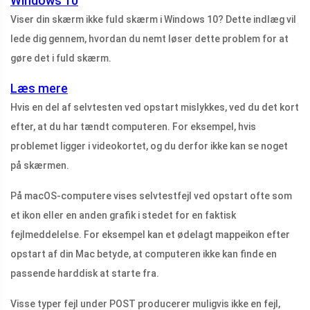
Windows 10
Viser din skærm ikke fuld skærm i Windows 10? Dette indlæg vil
lede dig gennem, hvordan du nemt løser dette problem for at
gøre det i fuld skærm.
Læs mere
Hvis en del af selvtesten ved opstart mislykkes, ved du det kort
efter, at du har tændt computeren. For eksempel, hvis
problemet ligger i videokortet, og du derfor ikke kan se noget
på skærmen.
På macOS-computere vises selvtestfejl ved opstart ofte som
et ikon eller en anden grafik i stedet for en faktisk
fejlmeddelelse. For eksempel kan et ødelagt mappeikon efter
opstart af din Mac betyde, at computeren ikke kan finde en
passende harddisk at starte fra.
Visse typer fejl under POST producerer muligvis ikke en fejl,