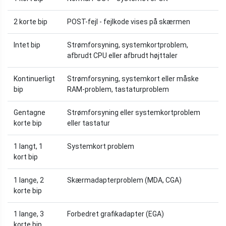
2 korte bip
POST-fejl - fejlkode vises på skærmen
Intet bip
Strømforsyning, systemkortproblem,
afbrudt CPU eller afbrudt højttaler
Kontinuerligt
Strømforsyning, systemkort eller måske
bip
RAM-problem, tastaturproblem
Gentagne
Strømforsyning eller systemkortproblem
korte bip
eller tastatur
1 langt, 1
Systemkort problem
kort bip
1 lange, 2
Skærmadapterproblem (MDA, CGA)
korte bip
1 lange, 3
Forbedret grafikadapter (EGA)
korte bip