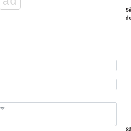
ad
Så
de
Så