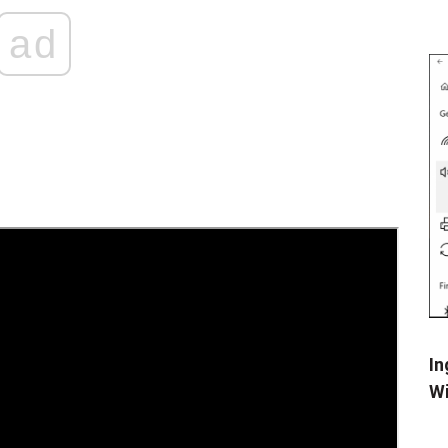
ad
In
Wi