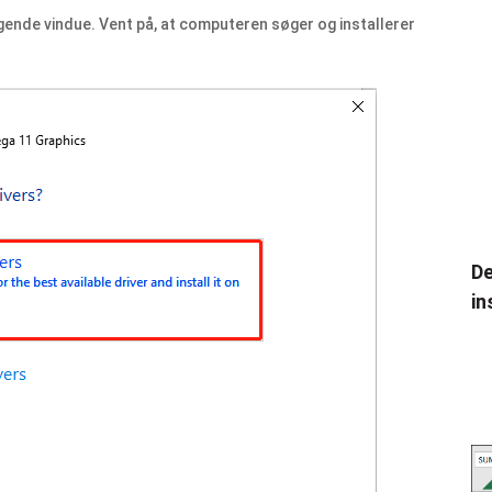
lgende vindue. Vent på, at computeren søger og installerer
De
in