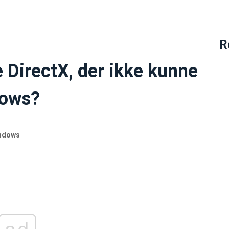
R
 DirectX, der ikke kunne
dows?
indows