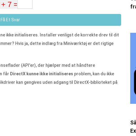
fr
Få Et Svar
ikke initialiseres. Installer venligst de korrekte drev til dit
ammer? Hvis ja, dette indlæg fra Miniværktøj er det rigtige
seflader (API'er), der hjælper med at håndtere
an får
DirectX kunne ikke initialiseres
problem, kan du ikke
ikdriver kan gengives uden adgang til DirectX-biblioteket på
Så
Ex