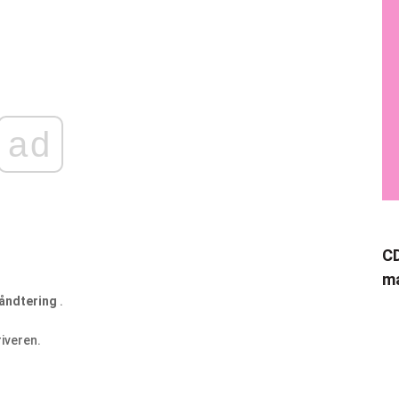
ad
CD
ma
åndtering
.
riveren.