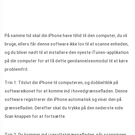
På samme tid skal din iPhone have tillid til den computer, du vil
bruge, ellers får denne software ikke lov til at scanne enheden,
og du bliver nødt til at installere den nyeste iTunes-applikation
på din computer for at få dette gendannelsesmodul til at køre
problemfrit.
Trin 1: Tilslut din iPhone til computeren, og dobbeltklik på
softwareikonet for at komme ind i hovedgrænsefladen. Denne
software registrerer din iPhone automatisk og viser den på
grænsefladen. Derefter skal du trykke på den nederste side
Scan
knappen for at fortsætte.
Trin 2: Du kommer ind i resultatgrænsefladen, når scanningen