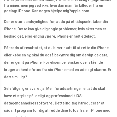
fotos på en eller anden måde, fordi de er virkelig vigtige minder
fra miner, men jeg ved ikke, hvordan man får billeder fra en
ødelagt iPhone. Kan nogen hjælpe mig?
apple.com
Der er stor sandsynlighed for, at du på et tidspunkt taber din
iPhone. Dette kan give dig nogle problemer, hvis skærmen er
beskadiget, eller endnu værre, iPhone er helt ødelagt.
På trods af resultatet, at du bliver nødt til at rette din iPhone
eller købe en ny, skal du også bekymre dig om de vigtige data,
der er gemt på iPhone. For eksempel ønsker ovenstående
bruger at hente fotos fra sin iPhone med en ødelagt skærm. Er
dette muligt?
Selvfølgelig er svaret ja. Men forudsætningen er, at du skal
have et stykke pålideligt og professionelt iOS-
datagendannelsessoftware . Dette indlæg introducerer et
sådant program for dig at redde dine fotos fra en iPhone med