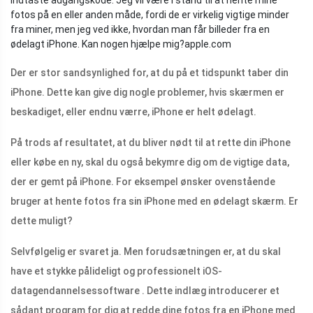
indtaste adgangskode. Jeg vil være i stand til at hente mine
fotos på en eller anden måde, fordi de er virkelig vigtige minder
fra miner, men jeg ved ikke, hvordan man får billeder fra en
ødelagt iPhone. Kan nogen hjælpe mig?
apple.com
Der er stor sandsynlighed for, at du på et tidspunkt taber din
iPhone. Dette kan give dig nogle problemer, hvis skærmen er
beskadiget, eller endnu værre, iPhone er helt ødelagt.
På trods af resultatet, at du bliver nødt til at rette din iPhone
eller købe en ny, skal du også bekymre dig om de vigtige data,
der er gemt på iPhone. For eksempel ønsker ovenstående
bruger at hente fotos fra sin iPhone med en ødelagt skærm. Er
dette muligt?
Selvfølgelig er svaret ja. Men forudsætningen er, at du skal
have et stykke pålideligt og professionelt iOS-
datagendannelsessoftware . Dette indlæg introducerer et
sådant program for dig at redde dine fotos fra en iPhone med