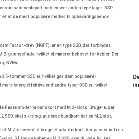
atenstid sammenlignet med enhver anden type lager. SSD-
er et af de mest populære medier til opbevaringsbehov.
orm Factor-drev (NGFF), er en type SSD, der forbindes
M.2-grænseflade, hvilket eliminerer behovet for kabler. Der
I og NVMe.
De
e 2,5-tommer SSD'er, hvilket gør dem populære i
in
å mere energieffektive end andre typer SSD'er, hvilket
l de fleste moderne bundkort med M.2-slots. Brugere, der
SSD, skal sikre sig, at deres bundkort har en M.2 slot.
e et M.2-drev ved at bruge et adapterkort, der passer ind i en
lot. Så før du køber en M.2 SSD, skal du vide, hvilket