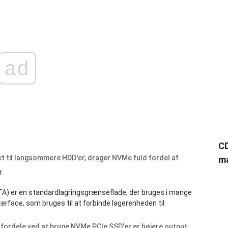
ad
CD
et til langsommere HDD'er, drager NVMe fuld fordel af
ma
r.
) er en standardlagringsgrænseflade, der bruges i mange
rface, som bruges til at forbinde lagerenheden til
e fordele ved at bruge NVMe PCIe SSD'er er højere output