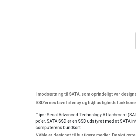
I modsætning til SATA, som oprindeligt var design
SSD'ernes lave latency og højhastighedsfunktione
Tips:
Serial Advanced Technology Attachment (SATA
pc'er. SATA SSD er en SSD udstyret med et SATA inte
computerens bundkort.
NVMe er designet til hurtigere medier. De vigtigst