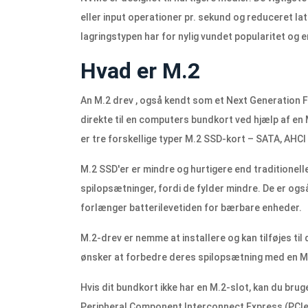
eller input operationer pr. sekund og reduceret l
lagringstypen har for nylig vundet popularitet og 
Hvad er M.2
An M.2 drev , også kendt som et Next Generation F
direkte til en computers bundkort ved hjælp af en 
er tre forskellige typer M.2 SSD-kort – SATA, AHC
M.2 SSD'er er mindre og hurtigere end traditionell
spilopsætninger, fordi de fylder mindre. De er ogs
forlænger batterilevetiden for bærbare enheder.
M.2-drev er nemme at installere og kan tilføjes ti
ønsker at forbedre deres spilopsætning med en M.2 
Hvis dit bundkort ikke har en M.2-slot, kan du brug
Peripheral Component Interconnect Express (PCIe)-s