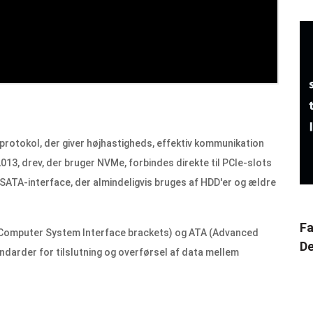
protokol, der giver højhastigheds, effektiv kommunikation
13, drev, der bruger NVMe, forbindes direkte til PCIe-slots
e SATA-interface, der almindeligvis bruges af HDD'er og ældre
Fa
l Computer System Interface brackets) og ATA (Advanced
De
darder for tilslutning og overførsel af data mellem