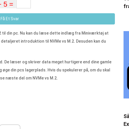
fr
Få Et Svar
 til din pc. Nu kan du læse dette indlæg fra Miniværktøj at
 detaljeret introduktion til NVMe vs M.2. Desuden kan du
d. De læser og skriver data meget hurtigere end dine gamle
og øge din pcs lagerplads. Hvis du spekulerer på, om du skal
æse næste del om NVMe vs M.2.
Så
Ex