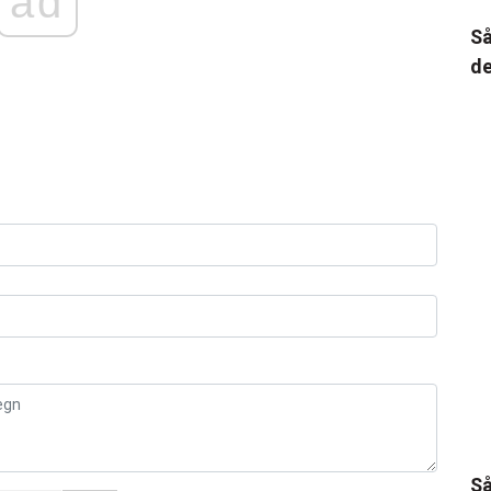
ad
Så
de
Så