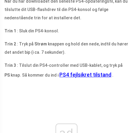
Når du har downloadet den seneste PS4-opdateringsfil, kan du
tilslutte dit USB-flashdrev til din PS4-konsol og følge
nedenstående trin for at installere det.
Trin 1
: Sluk din PS4-konsol.
Trin 2
: Tryk på
Strøm
knappen og hold den nede, indtil du hører
det andet bip (i ca. 7 sekunder).
Trin 3
: Tilslut din PS4-controller med USB-kablet, og tryk på
PS4 fejlsikret tilstand
PS
knap. Så kommer du ind i
.