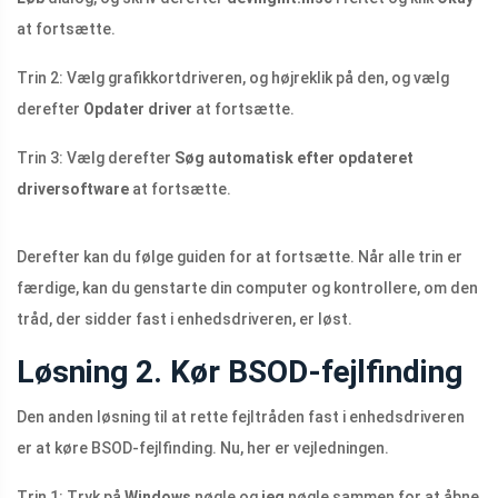
at fortsætte.
Trin 2: Vælg grafikkortdriveren, og højreklik på den, og vælg
derefter
Opdater driver
at fortsætte.
Trin 3: Vælg derefter
Søg automatisk efter opdateret
driversoftware
at fortsætte.
Derefter kan du følge guiden for at fortsætte. Når alle trin er
færdige, kan du genstarte din computer og kontrollere, om den
tråd, der sidder fast i enhedsdriveren, er løst.
Løsning 2. Kør BSOD-fejlfinding
Den anden løsning til at rette fejltråden fast i enhedsdriveren
er at køre BSOD-fejlfinding. Nu, her er vejledningen.
Trin 1: Tryk på
Windows
nøgle og
jeg
nøgle sammen for at åbne