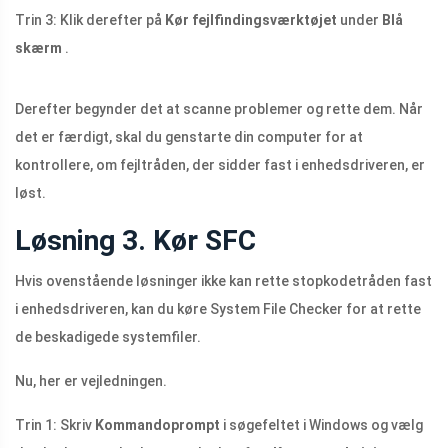
Trin 3: Klik derefter på
Kør fejlfindingsværktøjet
under
Blå
skærm
.
Derefter begynder det at scanne problemer og rette dem. Når
det er færdigt, skal du genstarte din computer for at
kontrollere, om fejltråden, der sidder fast i enhedsdriveren, er
løst.
Løsning 3. Kør SFC
Hvis ovenstående løsninger ikke kan rette stopkodetråden fast
i enhedsdriveren, kan du køre System File Checker for at rette
de beskadigede systemfiler.
Nu, her er vejledningen.
Trin 1: Skriv
Kommandoprompt
i søgefeltet i Windows og vælg