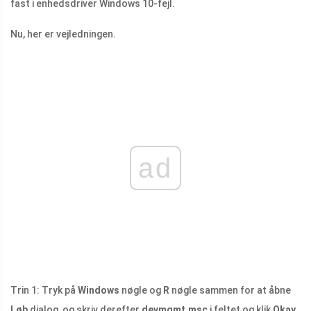
fast i enhedsdriver Windows 10-fejl.
Nu, her er vejledningen.
ad
Trin 1: Tryk på
Windows
nøgle og
R
nøgle sammen for at åbne
Løb
dialog, og skriv derefter
devmgmt.msc
i feltet og klik
Okay