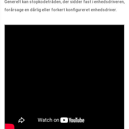
Generelt kan stopkodetråden, der sidder fast i enhedsdriveren,
forårsage en dårlig eller forkert konfigureret enhedsdriver.