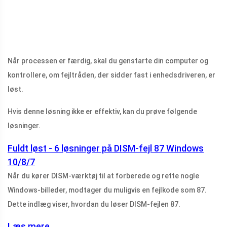
Når processen er færdig, skal du genstarte din computer og
kontrollere, om fejltråden, der sidder fast i enhedsdriveren, er
løst.
Hvis denne løsning ikke er effektiv, kan du prøve følgende
løsninger.
Fuldt løst - 6 løsninger på DISM-fejl 87 Windows
10/8/7
Når du kører DISM-værktøj til at forberede og rette nogle
Windows-billeder, modtager du muligvis en fejlkode som 87.
Dette indlæg viser, hvordan du løser DISM-fejlen 87.
Læs mere