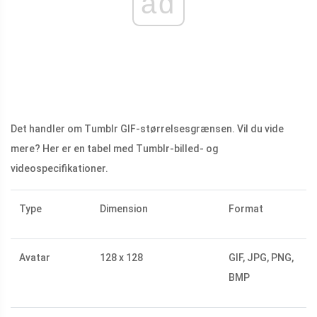
ad
Det handler om Tumblr GIF-størrelsesgrænsen. Vil du vide
mere? Her er en tabel med Tumblr-billed- og
videospecifikationer.
Type
Dimension
Format
Avatar
128 x 128
GIF, JPG, PNG,
BMP