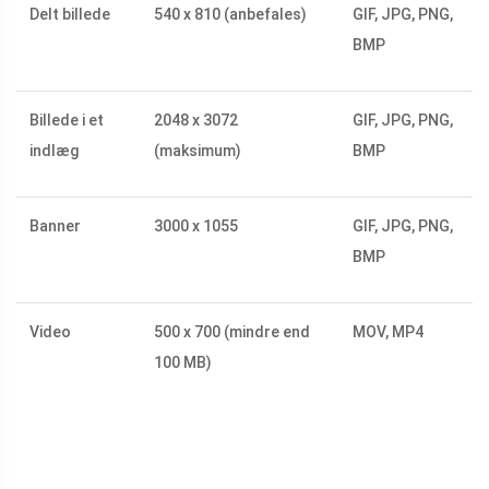
Delt billede
540 x 810 (anbefales)
GIF, JPG, PNG,
BMP
Billede i et
2048 x 3072
GIF, JPG, PNG,
indlæg
(maksimum)
BMP
Banner
3000 x 1055
GIF, JPG, PNG,
BMP
Video
500 x 700 (mindre end
MOV, MP4
100 MB)