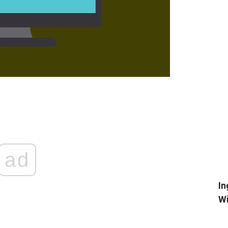
ad
In
Wi