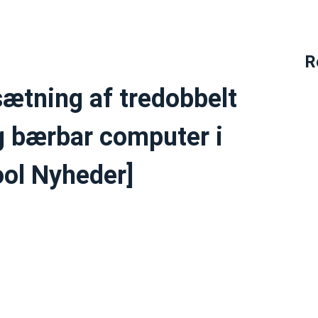
R
ætning af tredobbelt
g bærbar computer i
ool Nyheder]