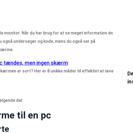
riple monitor. Når du har brug for at se meget information én
ns du også undersøger og kode, mens du også ser på
 skærme.
af pc tændes, men ingen skærm
kærmen er sort? Her er 8 unikke måder til effektivt at løse
De
in
ølgende del.
me til en pc
rte