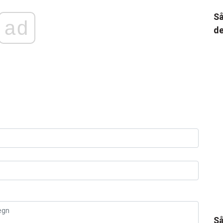
Så
ad
de
Så