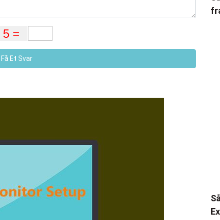
fr
Få Et Svar
Så
Ex