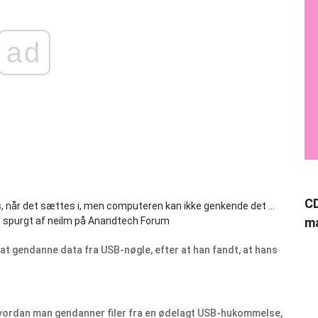
ad
CD
 når det sættes i, men computeren kan ikke genkende det ...
- spurgt af neilm på Anandtech Forum
ma
er at gendanne data fra USB-nøgle, efter at han fandt, at hans
e, hvordan man gendanner filer fra en ødelagt USB-hukommelse,