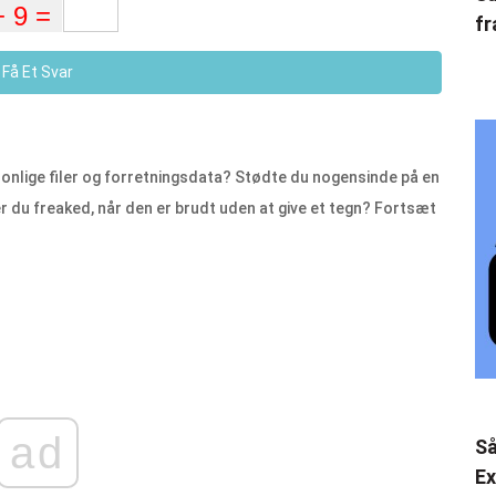
fr
Få Et Svar
onlige filer og forretningsdata? Stødte du nogensinde på en
ver du freaked, når den er brudt uden at give et tegn? Fortsæt
ad
Så
Ex