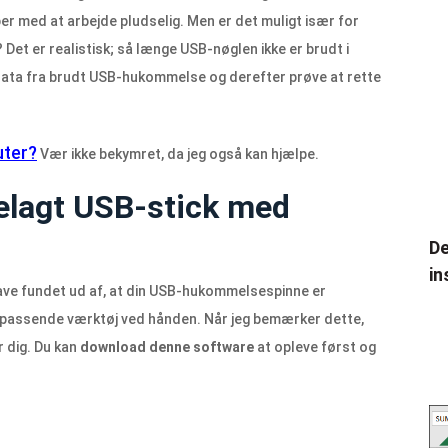
er med at arbejde pludselig. Men er det muligt især for
 Det er realistisk; så længe USB-nøglen ikke er brudt i
 data fra brudt USB-hukommelse og derefter prøve at rette
uter?
Vær ikke bekymret, da jeg også kan hjælpe.
elagt USB-stick med
De
in
have fundet ud af, at din USB-hukommelsespinne er
t passende værktøj ved hånden. Når jeg bemærker dette,
 dig. Du kan
download denne software
at opleve først og