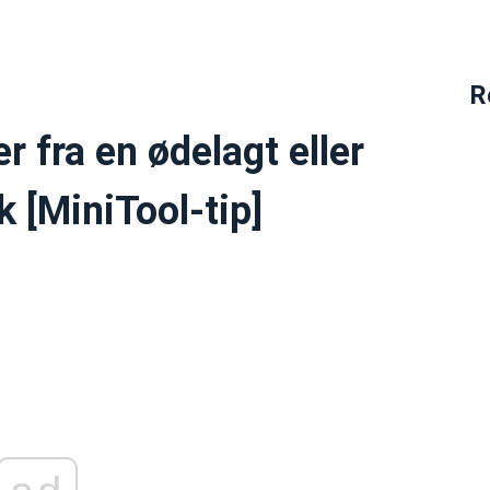
R
r fra en ødelagt eller
 [MiniTool-tip]