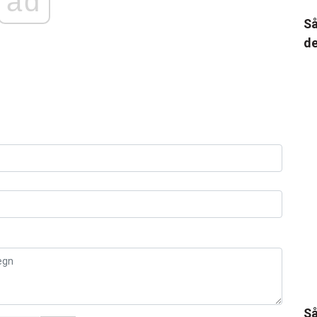
ad
Så
de
Så