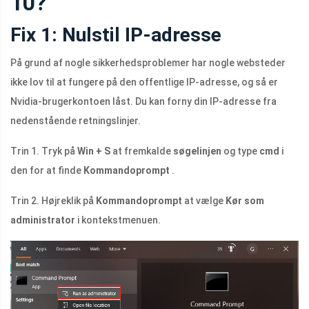
10?
Fix 1: Nulstil IP-adresse
På grund af nogle sikkerhedsproblemer har nogle websteder
ikke lov til at fungere på den offentlige IP-adresse, og så er
Nvidia-brugerkontoen låst. Du kan forny din IP-adresse fra
nedenstående retningslinjer.
Trin 1. Tryk på
Win + S
at fremkalde
søgelinjen
og type
cmd
i
den for at finde
Kommandoprompt
.
Trin 2. Højreklik på
Kommandoprompt
at vælge
Kør som
administrator
i kontekstmenuen.