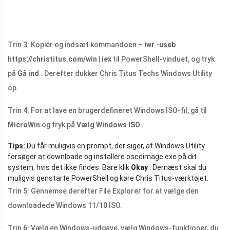
Trin 3: Kopiér og indsæt kommandoen –
iwr -useb
https://christitus.com/win
| iex
til PowerShell-vinduet, og tryk
på
Gå ind
. Derefter dukker Chris Titus Techs Windows Utility
op.
Trin 4: For at lave en brugerdefineret Windows ISO-fil, gå til
MicroWin
og tryk på
Vælg Windows ISO
.
Tips:
Du får muligvis en prompt, der siger, at Windows Utility
forsøger at downloade og installere
oscdimage.exe
på dit
system, hvis det ikke findes. Bare klik
Okay
. Dernæst skal du
muligvis genstarte PowerShell og køre Chris Titus-værktøjet.
Trin 5: Gennemse derefter File Explorer for at vælge den
downloadede Windows 11/10 ISO.
Trin 6: Vælg en Windows-udgave, vælg Windows-funktioner, du