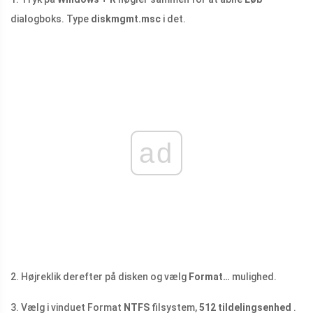
dialogboks. Type
diskmgmt.msc
i det.
ad
2. Højreklik derefter på disken og vælg
Format…
mulighed.
3. Vælg i vinduet Format
NTFS
filsystem,
512 tildelingsenhed
.