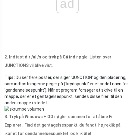
ad
2. Indtast
dir /al /s
og tryk på
Gå ind
nøgle. Listen over
JUNCTIONS vil blive vist.
Tips:
Du ser flere poster, der siger 'JUNCTION' og den placering,
som indtastningerne peger på ('krydspunkt' er et andet navn for
'gendannelsespunkt'). Når et program forsøger at skrive til en
mappe, der er et gentagelsespunkt, sendes disse filer til den
anden mappe i stedet.
3. Tryk på
Windows
+
OG
nøgler sammen for at åbne
Fil
Explorer
. Find det gentagelsespunkt, du fandt, højreklik på
ikonet for gendannelsespunktet, og klik
Slet
.