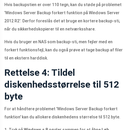
Hvis backupstien er over 110 tegn, kan du støde på problemet
'Windows Server Backup forkert funktion på Windows Server
2012 R2'. Derfor foreslås det at bruge en kortere backup-sti,
når du sikkerhedskopierer til en netværksshare.
Hvis du bruger en NAS som backup-sti, men fejler med en
forkert funktionsfejl, kan du også prøve at tage backup af filer
til en ekstern harddisk.
Rettelse 4: Tildel
diskenhedsstørrelse til 512
byte
For at håndtere problemet 'Windows Server Backup forkert
funktion' kan du allokere diskenhedens størrelse til 512 byte.
1. Tryk på
Windows
+
R
nøgler sammen for at åbne
Løb