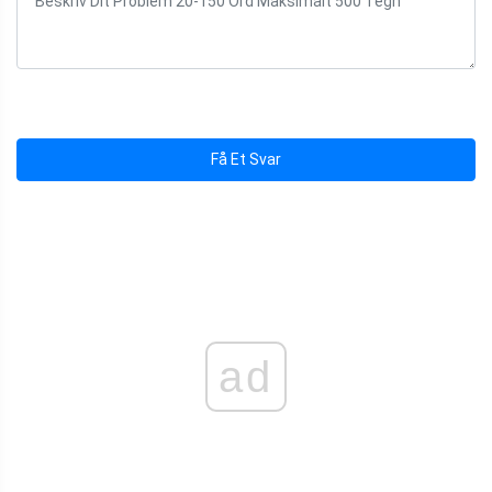
Få Et Svar
ad