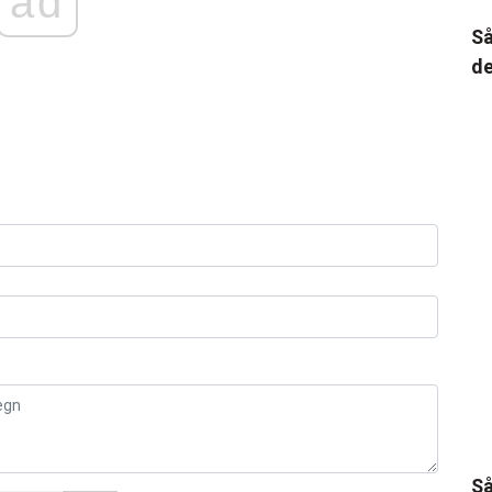
ad
Så
de
Så