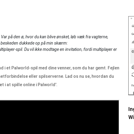
). Var på den ø, hvor du kan blive ønsket, løb væk fra vagterne,
 og beskeden dukkede op på min skærm:
multiplayer-spil. Du vil ikke modtage en invitation, fordi multiplayer er
nd i et Palworld-spil med dine venner, som du har gemt. Fejlen
etforbindelse eller spilserverne. Lad os nu se, hvordan du
 i at spille online i Palworld'.
In
Wi