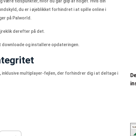
være tidspunkter, hvor du går glip af noget. Hvis din
kyld, du er i øjeblikket forhindret i at spille online i
ger på Palworld.
jreklik derefter på det.
at downloade og installere opdateringen.
ntegritet
inklusive multiplayer-fejlen, der forhindrer dig i at deltage i
De
in