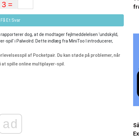
fr
Få Et Svar
e rapporterer dog, at de modtager fejlmeddelelsen 'undskyld,
ayer-spil' i Palwolrd. Dette indlæg fra MiniToo l introducerer,
evelsesspil af Pocketpair. Du kan støde på problemer, når
 at spille online multiplayer-spil.
ad
Så
Ex