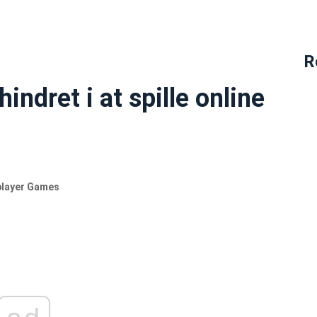
R
indret i at spille online
iplayer Games