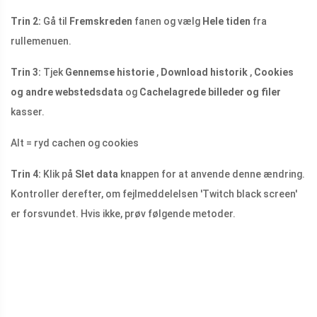
Trin 2:
Gå til
Fremskreden
fanen og vælg
Hele tiden
fra
rullemenuen.
Trin 3:
Tjek
Gennemse historie
,
Download historik
,
Cookies
og andre webstedsdata
og
Cachelagrede billeder og filer
kasser.
Alt = ryd cachen og cookies
Trin 4:
Klik på
Slet data
knappen for at anvende denne ændring.
Kontroller derefter, om fejlmeddelelsen 'Twitch black screen'
er forsvundet. Hvis ikke, prøv følgende metoder.