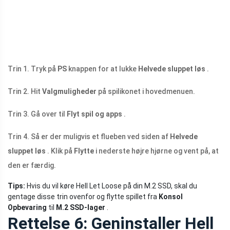
Trin 1. Tryk på
PS
knappen for at lukke
Helvede sluppet løs
.
Trin 2. Hit
Valgmuligheder
på spilikonet i hovedmenuen.
Trin 3. Gå over til
Flyt spil og apps
.
Trin 4. Så er der muligvis et flueben ved siden af
Helvede
sluppet løs
. Klik på
Flytte
i nederste højre hjørne og vent på, at
den er færdig.
Tips:
Hvis du vil køre Hell Let Loose på din M.2 SSD, skal du
gentage disse trin ovenfor og flytte spillet fra
Konsol
Opbevaring
til
M.2 SSD-lager
.
Rettelse 6: Geninstaller Hell