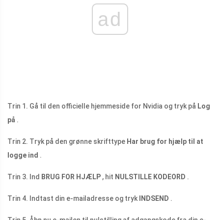
ad
Trin 1. Gå til den officielle hjemmeside for Nvidia og tryk på
Log
på
.
Trin 2. Tryk på den grønne skrifttype
Har brug for hjælp til at
logge ind
.
Trin 3. Ind
BRUG FOR HJÆLP
, hit
NULSTILLE KODEORD
.
Trin 4. Indtast din e-mailadresse og tryk
INDSEND
.
Trin 5. Åbn nu e-mailen til nulstilling af adgangskode fra din e-