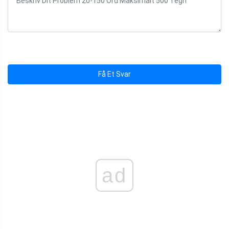
Få Et Svar
ad