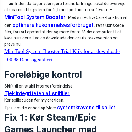
Tips:
Inden du tager yderligere foranstaltninger, skal du overveje
at scanne dit system for fejl med pc-tune-up software –
MiniTool System Booster
. Med sin ActiveCare-funktion vil
optimere hukommelsesforbruget
den
, rens uønskede
filer, forkort opstartstider og mere for at få din computer til at
køre hurtigere. Lad os downloade den gratis prøveversion og
prøve nu.
MiniTool System Booster Trial
Klik for at downloade
100 %
Rent og sikkert
Foreløbige kontrol
Skift til en stabil internetforbindelse.
Tjek integriteten af ​​spilfiler
.
Kør spillet uden for myldretiden.
systemkravene til spillet
Tjek, om din enhed opfylder
.
Fix 1: Kør Steam/Epic
Games Launcher med