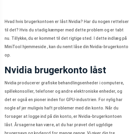
Hvad hvis brugerkontoen er låst Nvidia? Har du nogen rettelser
til det? Hvis du stadig kæmper med dette problem og er tabt
nu. Tillykke, du er kommet til det rigtige sted. I dette indlæg på
MiniTool hjemmeside , kan du nemt låse din Nvidia-brugerkonto
op.
Nvidia brugerkonto låst
Nvidia producerer grafiske behandlingsenheder i computere,
spillekonsoller, telefoner og andre elektroniske enheder, og
det er også en pioner inden for GPU-industrien. For nylig har
nogle af jer muligvis haft problemer med din konto. Når du
forsøger at logge ind på din konto, er Nvidia-brugerkontoen
låst. Årsagerne kan være, at du har prøvet det ugyldige
brugernavn og kodeord for mange gange. Vi giver dig tre