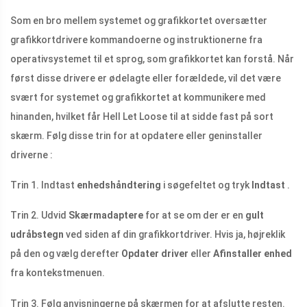
Som en bro mellem systemet og grafikkortet oversætter
grafikkortdrivere kommandoerne og instruktionerne fra
operativsystemet til et sprog, som grafikkortet kan forstå. Når
først disse drivere er ødelagte eller forældede, vil det være
svært for systemet og grafikkortet at kommunikere med
hinanden, hvilket får Hell Let Loose til at sidde fast på sort
skærm. Følg disse trin for at opdatere eller geninstaller
driverne :
Trin 1. Indtast
enhedshåndtering
i søgefeltet og tryk
Indtast
.
Trin 2. Udvid
Skærmadaptere
for at se om der er en
gult
udråbstegn
ved siden af ​​din grafikkortdriver. Hvis ja, højreklik
på den og vælg derefter
Opdater driver
eller
Afinstaller enhed
fra kontekstmenuen.
Trin 3. Følg anvisningerne på skærmen for at afslutte resten.