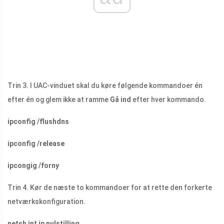
Trin 3. I UAC-vinduet skal du køre følgende kommandoer én
efter én og glem ikke at ramme
Gå ind
efter hver kommando.
ipconfig /flushdns
ipconfig /release
ipcongig /forny
Trin 4. Kør de næste to kommandoer for at rette den forkerte
netværkskonfiguration.
netsh int ip nulstilling