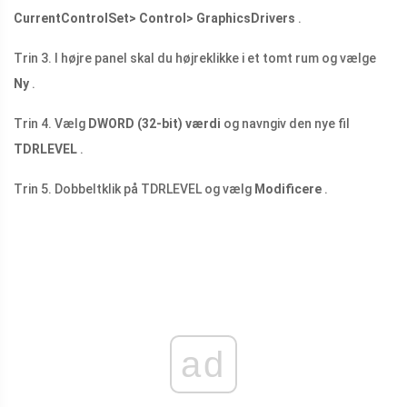
CurrentControlSet> Control> GraphicsDrivers
.
Trin 3. I højre panel skal du højreklikke i et tomt rum og vælge
Ny
.
Trin 4. Vælg
DWORD (32-bit) værdi
og navngiv den nye fil
TDRLEVEL
.
Trin 5. Dobbeltklik på TDRLEVEL og vælg
Modificere
.
ad