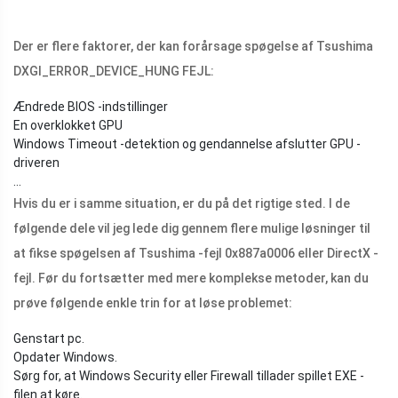
Der er flere faktorer, der kan forårsage spøgelse af Tsushima
DXGI_ERROR_DEVICE_HUNG FEJL:
Ændrede BIOS -indstillinger
En overklokket GPU
Windows Timeout -detektion og gendannelse afslutter GPU -
driveren
...
Hvis du er i samme situation, er du på det rigtige sted. I de
følgende dele vil jeg lede dig gennem flere mulige løsninger til
at fikse spøgelsen af ​​Tsushima -fejl 0x887a0006 eller DirectX -
fejl. Før du fortsætter med mere komplekse metoder, kan du
prøve følgende enkle trin for at løse problemet:
Genstart pc.
Opdater Windows.
Sørg for, at Windows Security eller Firewall tillader spillet EXE -
filen at køre.