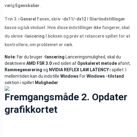
vælg
Egenskaber
.
Trin 3. i
Generel
Fanen, skriv
-dx11/-dx12
I
Startindstillinger
kasse og luk vinduet. Hvis disse indstillinger ikke fungerer, skal
du skrive
-lancering
I boksen og prøv at relancere spillet for at
kontrollere, om problemet er væk.
Note:
Før du bruger
-lancering
Lanceringsmulighed, skal du
deaktivere
AMD FSR 3.0
ved siden af
Opskaleret metode
afsnit,
Rammegenerering
og
NVIDIA REFLEX LAW LATENCY
i spillet. I
mellemtiden kan du indstille
Windows
For
Windows -tilstand
sektion i spillet
Muligheder
.
Fremgangsmåde 2. Opdater
grafikkortet