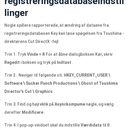
registreringsdatabaseindstil
linger
Nogle spillere rapporterede, at ændring af dataene fra
registreringsdatabasen Key kan løse spøgelsen fra Tsushima -
direktørens Cut DirectX -fejl:
Trin 1. Tryk
Vinde
+
R
For at åbne dialogboksen Kør, skriv
Regedit
i boksen og tryk på
Indtast
.
Trin 2.. Naviger til følgende sti:
HKEY_CURRENT_USER \
Software \ Sucker Punch Productions \ Ghost of Tsushima
Director's Cut \ Graphics
.
Trin 3. Find og højreklik på
Asynckompume
nøgle, og vælg
derefter
Modificere
.
Trin 4. I pop-up-vinduet skal du indstille
Værdidata
til
0
.