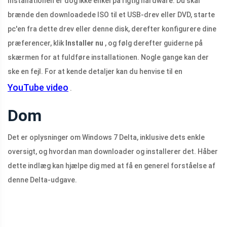
Installationen er dog ikke enkel på rigtig hardware. Du skal
brænde den downloadede ISO til et USB-drev eller DVD, starte
pc'en fra dette drev eller denne disk, derefter konfigurere dine
præferencer, klik
Installer nu
, og følg derefter guiderne på
skærmen for at fuldføre installationen. Nogle gange kan der
ske en fejl. For at kende detaljer kan du henvise til en
YouTube video
.
Dom
Det er oplysninger om Windows 7 Delta, inklusive dets enkle
oversigt, og hvordan man downloader og installerer det. Håber
dette indlæg kan hjælpe dig med at få en generel forståelse af
denne Delta-udgave.